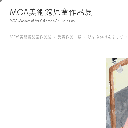
MOA美術館児童作品展
MOA Museum of Art Children's Art Exhibition
MOA美術館児童作品展
受賞作品一覧
紙すき体けんをしてい