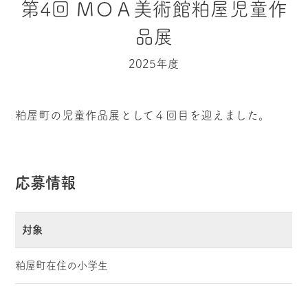
第4回 ＭＯＡ美術館粕屋児童作
品展
2025年度
粕屋町の児童作品展として４回目を迎えました。
応募情報
対象
粕屋町在住の小学生