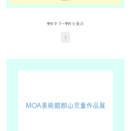
9
件中
1〜9
件を表示
1
MOA美術館郡山児童作品展