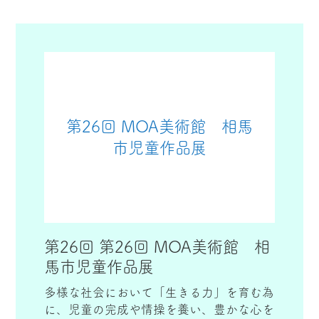
ＭＯＡ美術館児童作品展は、「学習指導要
領」にもとづき、子どもたちが自然・環
境、社会、他者との関わりを通して、興味
や関心をもったことを、感性を働かせなが
ら絵画や書写によって表現することで情操
を養い、豊かな心を育てることを目的に開
催する。
第26回 MOA美術館 相馬
市児童作品展
第26回 第26回 MOA美術館 相
馬市児童作品展
多様な社会において「生きる力」を育む為
に、児童の完成や情操を養い、豊かな心を