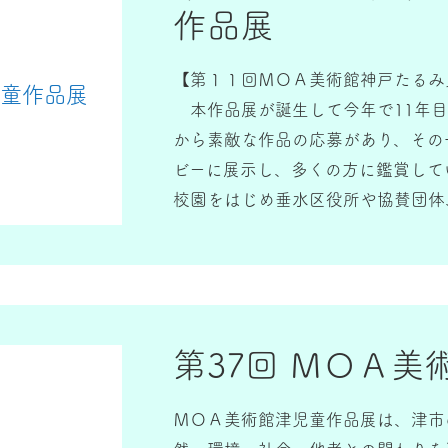
作品展
【第１１回ＭＯＡ美術館神戸たるみ
児童作品展
本作品展が誕生して今年で11年目
から素敵な作品の応募があり、その
ビーに展示し、多くの方に鑑賞して
校園をはじめ垂水区役所や協賛団体
たちの創作活動を応援したい」とい
申し上げます。
近年はIT機器の急速な進歩によっ
やゲームなどバーチャルな世界を避
しかし、そのような時代だからこそ
第37回 ＭＯＡ
見たり、触れたりすることで心動か
む絵画などの創作活動がより必要で
ＭＯＡ美術館津児童作品展は、津市
を応援したいという地域ボランティ