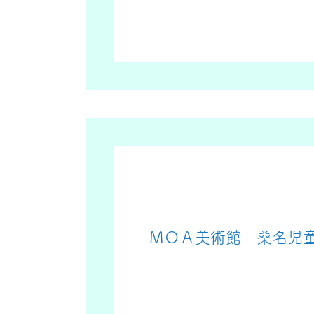
ＭＯＡ美術館 桑名児