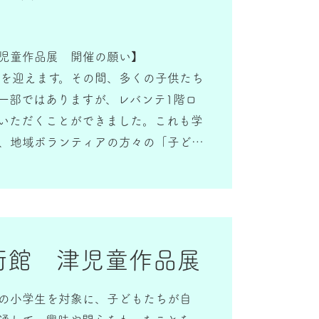
児童作品展 開催の願い】
を迎えます。その間、多くの子供たち
一部ではありますが、レバンテ1階ロ
いただくことができました。これも学
、地域ボランティアの方々の「子ども
う熱意とご協力のおかげと心よりお礼
て、子どもたちの日常もインターネット
けて通れないものになってきました。
、子供たちが実際に目前にあるものを
美術館 津児童作品展
され、自らの豊かな感性や創造力を育
はないかと考えます。そのような活動
の小学生を対象に、子どもたちが自
アの方の願いが結実したのが本作品展