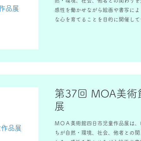
然・環境、社会、他者との関わりを
です。後述の趣旨をご理解いただき
作品展
感性を働かせながら絵画や書写によ
す。多くの学校園や絵画教室から子
な心を育てることを目的に開催して
願っています。
第37回 MOA美
展
ＭＯＡ美術館四日市児童作品展は、
童作品展
ちが自然・環境、社会、他者との関