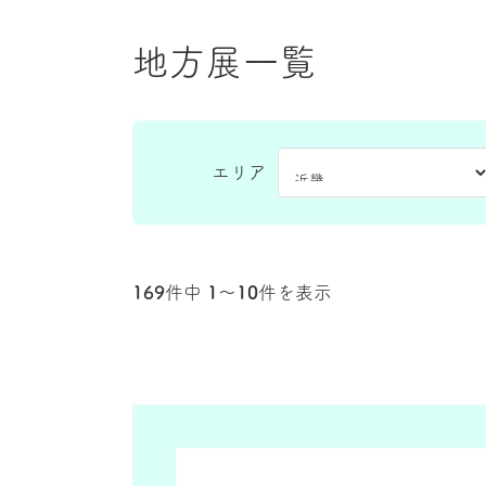
地方展一覧
エリア
169
件中
1〜10
件を表示