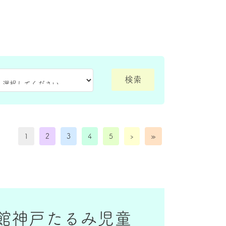
1
2
3
4
5
›
»
術館神戸たるみ児童