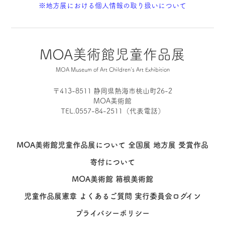
※地方展における個人情報の取り扱いについて
への出品に意欲をもっている児童の応募を
お待ちしています。
MOA美術館児童作品展
MOA Museum of Art Children's Art Exhibition
〒413-8511 静岡県熱海市桃山町26-2
MOA美術館
TEL.0557-84-2511（代表電話）
MOA美術館児童作品展について
全国展
地方展
受賞作品
寄付について
MOA美術館
箱根美術館
児童作品展憲章
よくあるご質問
実行委員会ログイン
プライバシーポリシー