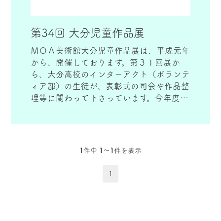
第34回 大分児童作品展
ＭＯＡ美術館大分児童作品展は、平成元年
から、開催しております。第３１回展か
ら、大分高校のインターアクト（ボランテ
ィア部）の生徒が、表彰式の司会や作品整
理等に関わって下さっています。今年度
は、第34回 ＭOA美術館大分児童作品展を
開催させていただきます。「学習指導要
領」にもとづき、子どもたちが、自然・環
境、社会、他者との関わりを通して、興味
1
件中
1〜1
件を表示
や関心をもったことを、感性を働かせなが
ら、絵画や書写によって表現することで、
1
情操を養い、豊かな心を育てることを目的
にしています。既に、創作活動をはじめて
いる児童もおられると思いますし、６年生
は最後のチャンスになります。児童作品展