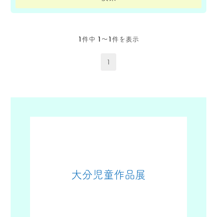
1
件中
1〜1
件を表示
1
大分児童作品展