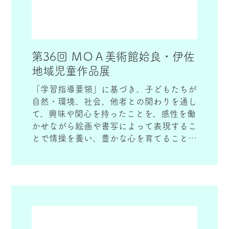
第36回 ＭＯＡ美術館姶良・伊佐
地域児童作品展
「学習指導要領」に基づき、子どもたちが
自然・環境、社会、他者との関わりを通し
て、興味や関心を持ったことを、感性を働
かせながら絵画や書写によって表現するこ
とで情操を養い、豊かな心を育てることを
目的に開催しています。
姶良・伊佐地域の小学１年生から６年生の
絵画、書写の作品を応募し、審査、展示を
しています。