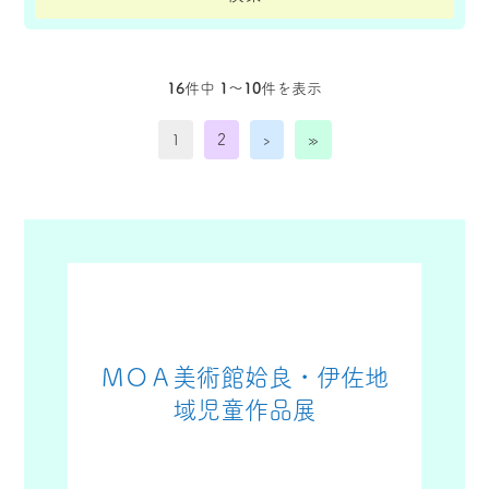
16
件中
1〜10
件を表示
1
2
›
»
ＭＯＡ美術館姶良・伊佐地
域児童作品展