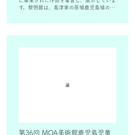
に募集された作品を審査し、展示していま
す。黎明館は、島津家の居城鹿児島城の本
丸跡に建てられた県の歴史資料センター
で、子供たちの作品をゆったりとご覧いた
だけます。
第36回 MOA美術館鹿児島児童