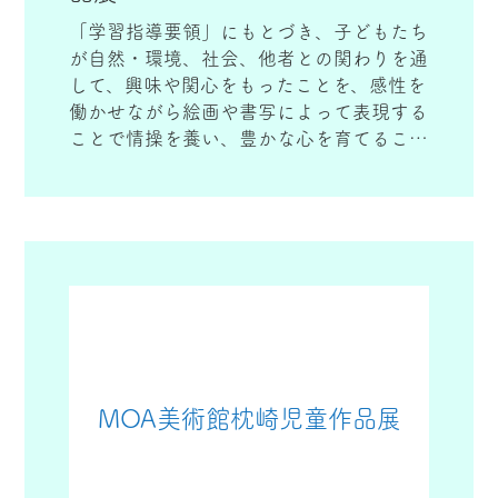
「学習指導要領」にもとづき、子どもたち
が自然・環境、社会、他者との関わりを通
して、興味や関心をもったことを、感性を
働かせながら絵画や書写によって表現する
ことで情操を養い、豊かな心を育てること
を目的に開催しています。
当会場では、南さつま市内の小学1年生か
ら６年生の絵画、書写の作品を応募し、審
査の上、展示、表彰式を行っています。
MOA美術館枕崎児童作品展