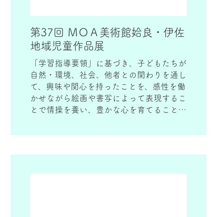
第37回 ＭＯＡ美術館姶良・伊佐
地域児童作品展
「学習指導要領」に基づき、子どもたちが
自然・環境、社会、他者との関わりを通し
て、興味や関心を持ったことを、感性を働
かせながら絵画や書写によって表現するこ
とで情操を養い、豊かな心を育てることを
目的に開催しています。
姶良・伊佐地域の小学１年生から６年生の
絵画、書写の作品を応募し、審査、展示を
しています。