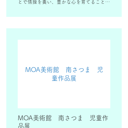
とで情操を養い、豊かな心を育てることを
目的に開催しています。
姶良・伊佐地域の小学１年生から６年生の
絵画、書写の作品を応募し、審査、展示を
しています。
MOA美術館 南さつま 児
童作品展
MOA美術館 南さつま 児童作
品展