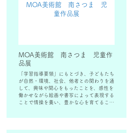
MOA美術館 南さつま 児
童作品展
MOA美術館 南さつま 児童作
品展
「学習指導要領」にもとづき、子どもたち
が自然・環境、社会、他者との関わりを通
して、興味や関心をもったことを、感性を
働かせながら絵画や書写によって表現する
ことで情操を養い、豊かな心を育てること
を目的に開催しています。
当会場では、南さつま市内の小学1年生か
ら６年生の絵画、書写の作品を応募し、審
査の上、展示、表彰式を行っています。