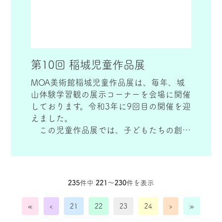
第10回 稲城児童作品展
MOA美術館稲城児童作品展は、毎年、城
山体験学習観の展示コーナーを会場に開催
しております。令和3年に9回目の開催を迎
えました。
この児童作品展では、子どもたちの創作
活動を奨励することで、「社会の変化に自
ら対応できる心豊かな人間の育成」、「自
ら学び自ら考える力などの生きる力の育
成」など子どもの健全なる成長を願い、社
235
件中
221〜230
件を表示
会教育ならびに情操教育の一端を担うこと
を目的として開催させていただいておりま
«
‹
21
22
23
24
›
»
す。