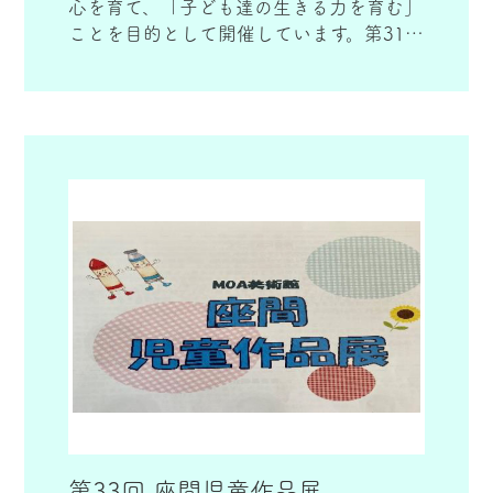
心を育て、「子ども達の生きる力を育む」
ことを目的として開催しています。第31回
を迎えた昨年は、公立31校、私立2校、絵
画教室4ヶ所より、計475点もの作品をご
応募いただき、世田谷美術館にて展示しま
した。地域社会の絆を深め、未来に羽ばた
く子どもたちに、夢と希望を与えられる児
童作品展を願っています。
第33回 座間児童作品展