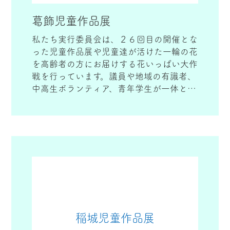
葛飾児童作品展
私たち実行委員会は、２６回目の開催とな
った児童作品展や児童達が活けた一輪の花
を高齢者の方にお届けする花いっぱい大作
戦を行っています。議員や地域の有識者、
中高生ボランティア、青年学生が一体とな
って取り組める活動となっております。絵
画や書写共に年々レベルの高い作品が増え
てまいりました。まもなく白寿を迎える石
井実行委員長と今後も身心共に健康な町づ
くりに取り組んでまいります。
稲城児童作品展