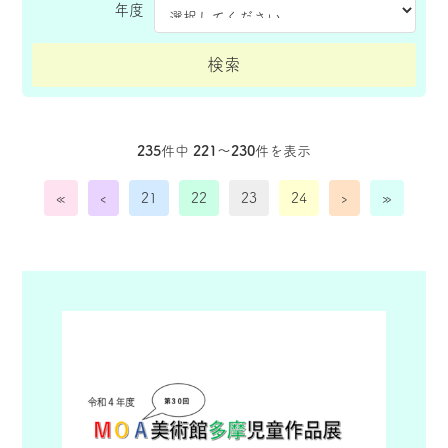
年度
235
件中
221〜230
件を表示
«
‹
21
22
23
24
›
»