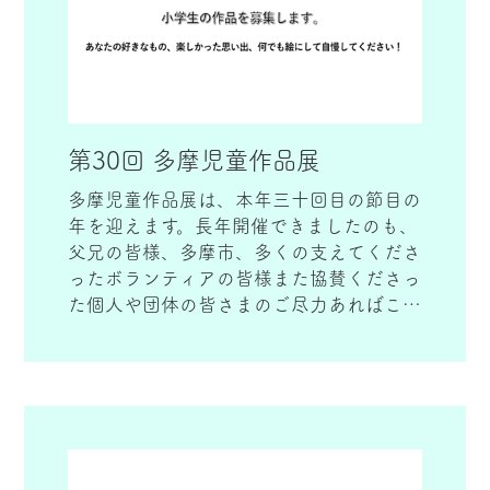
第30回 多摩児童作品展
多摩児童作品展は、本年三十回目の節目の
年を迎えます。長年開催できましたのも、
父兄の皆様、多摩市、多くの支えてくださ
ったボランティアの皆様また協賛くださっ
た個人や団体の皆さまのご尽力あればこそ
と実行委員会一同心より感謝申し上げま
す。作画することで、見て感じて表現する
ことを通して、誰かに感動を与える歓びは
必ず児童一人一人の「生きる力を育む」事
に資すると思います。今年も楽しみながら
参加くだされば嬉しく思います。多くのご
応募をお待ちしております。