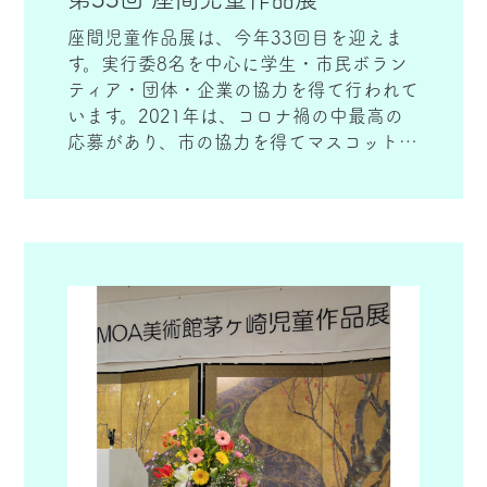
座間児童作品展は、今年33回目を迎えま
す。実行委8名を中心に学生・市民ボラン
ティア・団体・企業の協力を得て行われて
います。2021年は、コロナ禍の中最高の
応募があり、市の協力を得てマスコット
「ざまりん」メダル（金・銀・銅）の提供
を受け、子ども達の大きな励みになりまし
た。さらに、立野台小学校が「文部科学大
臣賞学校奨励賞」を受賞し、このコロナ禍
に更なる喜びとなりました。